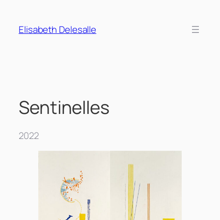
Aller
au
Elisabeth Delesalle
contenu
Sentinelles
2022