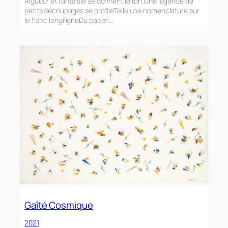
Rigueur et fantaisie se donnent le ton.Une légende de
petits découpages se profileTelle une nomenclature sur
le flanc longiligneDu papier…
Gaîté Cosmique
2021