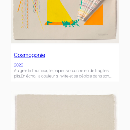
Cosmogonie
2022
Au gré de l’humeur, le papier s’ordonne en de fragiles
plis.En écho, la couleur s’invite et se déploie dans son…