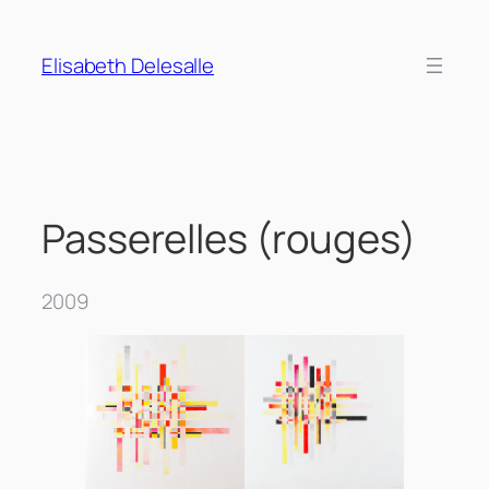
Aller
au
Elisabeth Delesalle
contenu
Passerelles (rouges)
2009