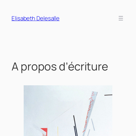
Aller
au
Elisabeth Delesalle
contenu
A propos d’écriture